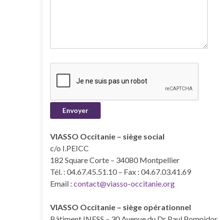
VIASSO Occitanie – siège social
c/o I.PEICC
182 Square Corte – 34080 Montpellier
Tél. : 04.67.45.51.10 – Fax : 04.67.03.41.69
Email :
contact@viasso-occitanie.org
VIASSO Occitanie – siège opérationnel
Bâtiment INESS – 30 Avenue du Dr Paul Pompidor